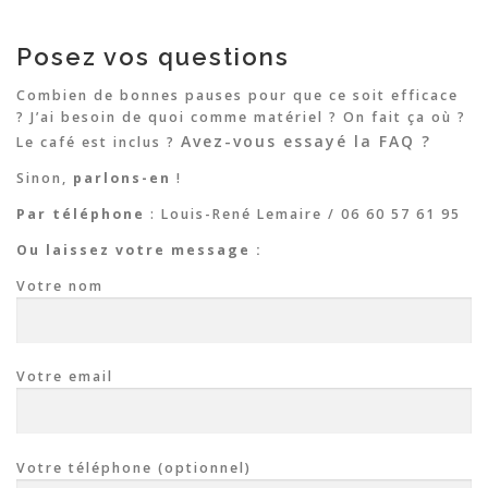
g
a
Posez vos questions
t
i
Combien de bonnes pauses pour que ce soit efficace
o
? J’ai besoin de quoi comme matériel ? On fait ça où ?
Avez-vous essayé la FAQ ?
n
Le café est inclus ?
d
Sinon,
parlons-en
!
e
Par téléphone
: Louis-René Lemaire / 06 60 57 61 95
s
Ou laissez votre message :
a
r
Votre nom
t
i
c
Votre email
l
e
s
Votre téléphone (optionnel)