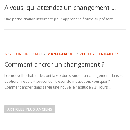
A vous, qui attendez un changement …
Une petite citation inspirante pour apprendre à vivre au présent.
GESTION DU TEMPS
/
MANAGEMENT
/
VEILLE / TENDANCES
Comment ancrer un changement ?
Les nouvelles habitudes ont la vie dure. Ancrer un changement dans son
quotidien requiert souvent un trésor de motivation. Pourquoi ?
Comment ancrer dans sa vie une nouvelle habitude ? 21 jours …
N
a
ARTICLES PLUS ANCIENS
v
i