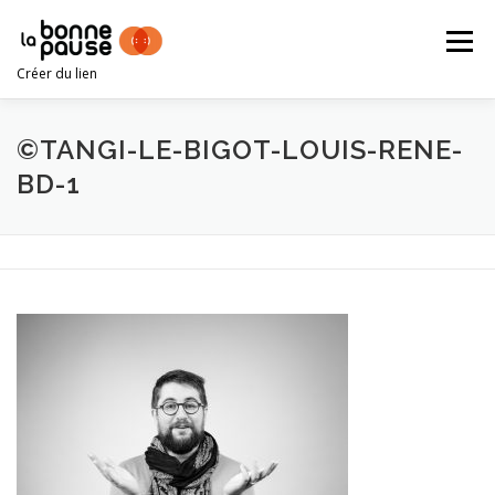
Aller
au
Menu
contenu
Créer du lien
TEAM BUILDING PAR L’IMPRO
©TANGI-LE-BIGOT-LOUIS-RENE-
BD-1
EXEMPLES D’ATELIERS
LOUIS-RENÉ LEMAIRE
CONTACT