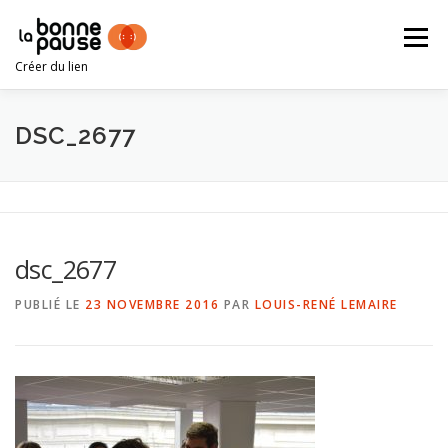
Aller
au
Menu
contenu
Créer du lien
TEAM BUILDING PAR L’IMPRO
DSC_2677
EXEMPLES D’ATELIERS
LOUIS-RENÉ LEMAIRE
dsc_2677
CONTACT
PUBLIÉ LE
23 NOVEMBRE 2016
PAR
LOUIS-RENÉ LEMAIRE